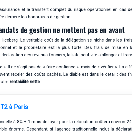
e l’assurance et le transfert complet du risque opérationnel en cas 
e derrière les honoraires de gestion.
andats de gestion ne mettent pas en avant
 l’iceberg. Le véritable coût de la délégation se niche dans les fr
onnel et le propriétaire est la plus forte. Des frais de mise en l
déclaration des revenus fonciers, la liste peut vite s’allonger et tr
. Il ne s’agit pas de « faire confiance », mais de « vérifier ». La di
uvent receler des coûts cachés. Le diable est dans le détail : des
votre
rentabilité nette
.
 T2 à Paris
nelle à 8% + 1 mois de loyer pour la relocation coûtera environ 24
le énorme. Cependant, si l’agence traditionnelle inclut la déclarat