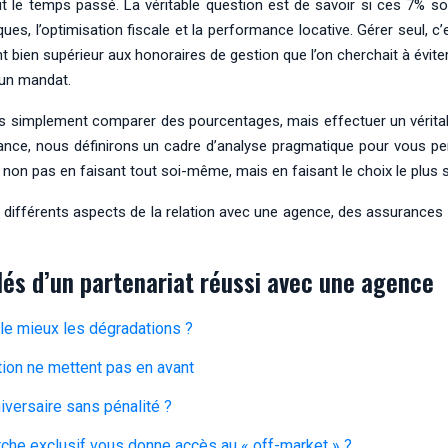
aut le temps passé. La véritable question est de savoir si ces 7% 
sques, l’optimisation fiscale et la performance locative. Gérer seul, 
ien supérieur aux honoraires de gestion que l’on cherchait à éviter.
 un mandat.
pas simplement comparer des pourcentages, mais effectuer un vérit
mance, nous définirons un cadre d’analyse pragmatique pour vous per
le, non pas en faisant tout soi-même, mais en faisant le choix le plus
différents aspects de la relation avec une agence, des assurances a
clés d’un partenariat réussi avec une agence
 le mieux les dégradations ?
ion ne mettent pas en avant
iversaire sans pénalité ?
rche exclusif vous donne accès au « off-market » ?