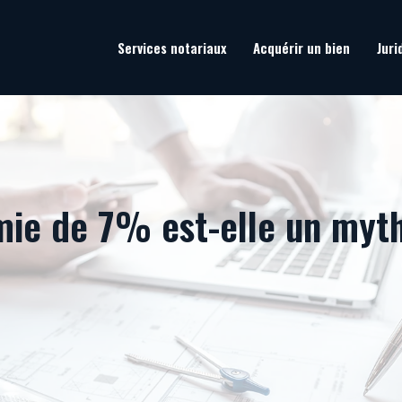
Services notariaux
Acquérir un bien
Juri
omie de 7% est-elle un my