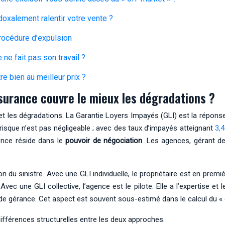
oxalement ralentir votre vente ?
procédure d’expulsion
ne fait pas son travail ?
e bien au meilleur prix ?
ssurance couvre le mieux les dégradations ?
r et les dégradations. La Garantie Loyers Impayés (GLI) est la répon
e risque n’est pas négligeable ; avec des taux d’impayés atteignant
3,4
gence réside dans le
pouvoir de négociation
. Les agences, gérant de
du sinistre. Avec une GLI individuelle, le propriétaire est en première
vec une GLI collective, l’agence est le pilote. Elle a l’expertise e
de gérance. Cet aspect est souvent sous-estimé dans le calcul du « c
 différences structurelles entre les deux approches.