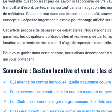
La véritable question n’est pas de savoir si l’économie de 7% v
tranquillité d’esprit, certes, mais surtout dans la mitigation des ri
de médiateur. Chaque erreur dans ces domaines a un coût, souvent b
concept qui dépasse largement le simple pourcentage affiché sur
Cet article propose de dépasser ce débat stérile. Nous n’allons 
garanties, les obligations contractuelles et les leviers de perfor
location ou la vente de votre bien. Il s’agit de reprendre le contrô
Pour vous guider dans cette analyse, nous allons décomposer les 
qui vous protègent.
Sommaire : Gestion locative et vente : les 
GLI agence ou contrat individuel : quelle assurance couvre
Frais annexes : ces coûts cachés que les mandats de gest
Loi Chatel : comment changer de gestionnaire à la date ann
Chasseur immobilier : pourquoi signer un mandat de reche