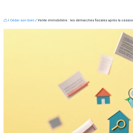
/
Céder son bien
/ Vente immobilière : les démarches fiscales après la cessio